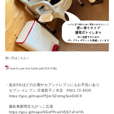
使い方はこちら！
how to use the toilet.pdf
(0.81MB)
・徒歩5分ほどの公園やセブンイレブンにもお手洗いあり
セブン-イレブン 日進梨子ノ木店 0561-72-4635
https://goo.gl/maps/PQerSZstmgSonDdC9
藤枝奥廻間北ちびっこ広場
https://goo.gl/maps/6GsPPcaUVDbTxFmYA